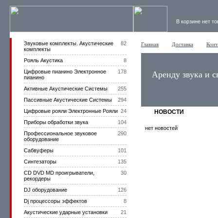
В корзине нет т
Звуковые комплекты. Акустические
82
Главная
Доставка
Конт
комплекты
Рояль Акустика
8
Цифровые пианино Электронное
178
Аренду звука и с
пианино
Активные Акустические Системы
255
Пассивные Акустические Системы
294
Цифровые рояли Электронные Рояли
24
НОВОСТИ
Приборы обработки звука
104
нет новостей
Профессиональное звуковое
290
оборудование
Сабвуферы
101
Синтезаторы
135
CD DVD MD проигрыватели,
30
рекордеры
DJ оборудование
126
Dj процессоры эффектов
8
Акустические ударные установки
21